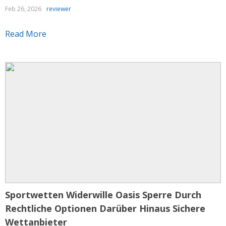
Feb 26, 2026
reviewer
Read More
Sportwetten Widerwille Oasis Sperre Durch
Rechtliche Optionen Darüber Hinaus Sichere
Wettanbieter