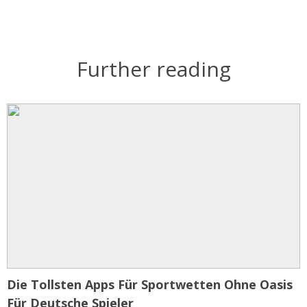
Further reading
Die Tollsten Apps Für Sportwetten Ohne Oasis
Für Deutsche Spieler