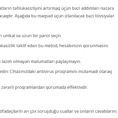
tların təhlükəsizliyini artırmaq üçün bəzi addımları nəzərə
dacaqdır. Aşağıda bu məqsəd üçün izləniləcək bəzi tövsiyələr
n unikal və uzun bir parol seçin.
hlükəsizlik təklif edən bu metod, hesabınızın qorunmasını
n lazım olmayan məlumatları paylaşmayın.
 edin: Cihazınızdakı antivirus proqramını mütəmadi olaraq
i zərərli proqramlardan qorumada effektivdir.
fadəçilərin ən çox soruşduğu suallar və onların cavablarını