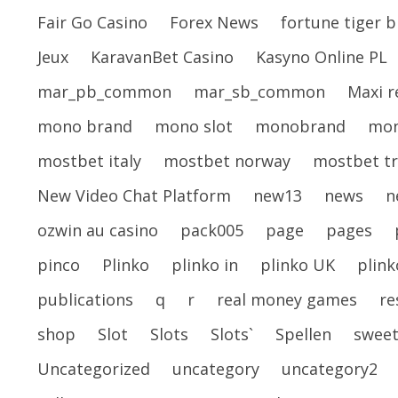
Fair Go Casino
Forex News
fortune tiger b
Jeux
KaravanBet Casino
Kasyno Online PL
mar_pb_common
mar_sb_common
Maxi r
mono brand
mono slot
monobrand
mon
mostbet italy
mostbet norway
mostbet tr
New Video Chat Platform
new13
news
n
ozwin au casino
pack005
page
pages
pinco
Plinko
plinko in
plinko UK
plink
publications
q
r
real money games
re
shop
Slot
Slots
Slots`
Spellen
sweet
Uncategorized
uncategory
uncategory2