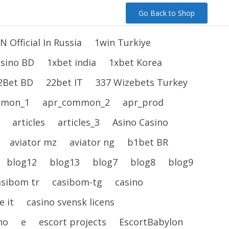
Go Back to Shop
N Official In Russia
1win Turkiye
asino BD
1xbet india
1xbet Korea
2Bet BD
22bet IT
337 Wizebets Turkey
mmon_1
apr_common_2
apr_prod
articles
articles_3
Asino Casino
aviator mz
aviator ng
b1bet BR
blog12
blog13
blog7
blog8
blog9
asibom tr
casibom-tg
casino
e it
casino svensk licens
no
e
escort projects
EscortBabylon