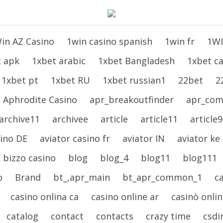
in AZ Casino
1win casino spanish
1win fr
1WI
t apk
1xbet arabic
1xbet Bangladesh
1xbet c
1xbet pt
1xbet RU
1xbet russian1
22bet
2
Aphrodite Casino
apr_breakoutfinder
apr_co
archive11
archivee
article
article11
article9
sino DE
aviator casino fr
aviator IN
aviator ke
bizzo casino
blog
blog_4
blog11
blog111
o
Brand
bt_,apr_main
bt_apr_common_1
c
casino onlina ca
casino online ar
casinò onlin
catalog
contact
contacts
crazy time
csdi