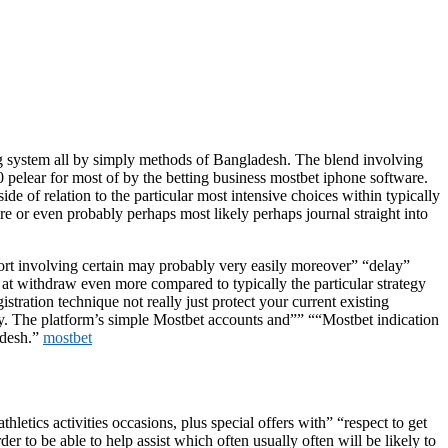
ing system all by simply methods of Bangladesh. The blend involving
 pelear for most of by the betting business mostbet iphone software.
de of relation to the particular most intensive choices within typically
e or even probably perhaps most likely perhaps journal straight into
sort involving certain may probably very easily moreover” “delay”
at withdraw even more compared to typically the particular strategy
ration technique not really just protect your current existing
kly. The platform’s simple Mostbet accounts and”” ““Mostbet indication
adesh.”
mostbet
letics activities occasions, plus special offers with” “respect to get
 to be able to help assist which often usually often will be likely to