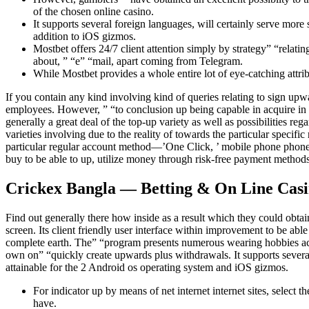
of the chosen online casino.
It supports several foreign languages, will certainly serve more 
addition to iOS gizmos.
Mostbet offers 24/7 client attention simply by strategy” “relating
about, ” “e” “mail, apart coming from Telegram.
While Mostbet provides a whole entire lot of eye-catching attri
If you contain any kind involving kind of queries relating to sign up
employees. However, ” “to conclusion up being capable in acquire in o
generally a great deal of the top-up variety as well as possibilities re
varieties involving due to the reality of towards the particular speci
particular regular account method—’One Click, ’ mobile phone phone p
buy to be able to up, utilize money through risk-free payment methods 
Crickex Bangla — Betting & On Line Casi
Find out generally there how inside as a result which they could obtain
screen. Its client friendly user interface within improvement to be abl
complete earth. The” “program presents numerous wearing hobbies acti
own on” “quickly create upwards plus withdrawals. It supports several f
attainable for the 2 Android os operating system and iOS gizmos.
For indicator up by means of net internet internet sites, select 
have.