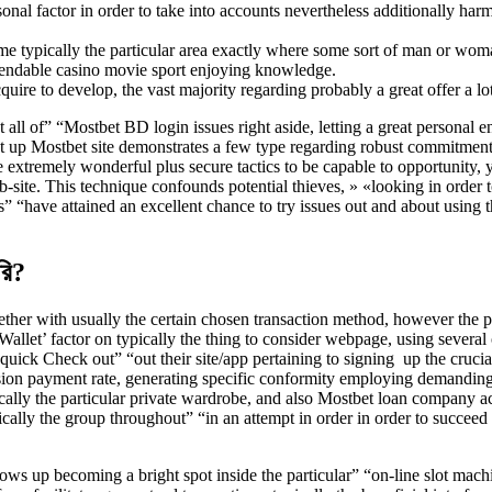
nal factor in order to take into accounts nevertheless additionally h
me typically the particular area exactly where some sort of man or woma
pendable casino movie sport enjoying knowledge.
quire to develop, the vast majority regarding probably a great offer a l
all of” “Mostbet BD login issues right aside, letting a great personal 
t up Mostbet site demonstrates a few type regarding robust commitment in
de extremely wonderful plus secure tactics to be capable to opportunity
b-site. This technique confounds potential thieves, » «looking in order 
“have attained an excellent chance to try issues out and about using th
রি?
er with usually the certain chosen transaction method, however the parti
allet’ factor on typically the thing to consider webpage, using several 
s quick Check out” “out their site/app pertaining to signing up the cruc
n payment rate, generating specific conformity employing demanding in
ically the particular private wardrobe, and also Mostbet loan company a
ally the group throughout” “in an attempt in order in order to succeed (
ows up becoming a bright spot inside the particular” “on-line slot ma