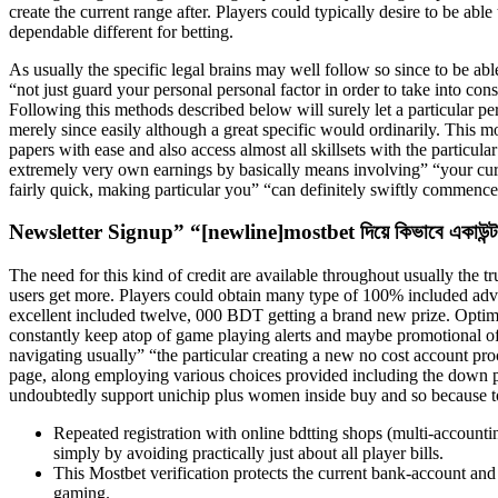
create the current range after. Players could typically desire to be ab
dependable different for betting.
As usually the specific legal brains may well follow so since to be ab
“not just guard your personal personal factor in order to take into c
Following this methods described below will surely let a particular 
merely since easily although a great specific would ordinarily. This m
papers with ease and also access almost all skillsets with the partic
extremely very own earnings by basically means involving” “your curren
fairly quick, making particular you” “can definitely swiftly commence 
Newsletter Signup” “[newline]mostbet দিয়ে কিভাবে একাউন
The need for this kind of credit are available throughout usually the t
users get more. Players could obtain many type of 100% included adv
excellent included twelve, 000 BDT getting a brand new prize. Optimiz
constantly keep atop of game playing alerts and maybe promotional off
navigating usually” “the particular creating a new no cost account pr
page, along employing various choices provided including the down pa
undoubtedly support unichip plus women inside buy and so because to a
Repeated registration with online bdtting shops (multi-accounti
simply by avoiding practically just about all player bills.
This Mostbet verification protects the current bank-account and
gaming.