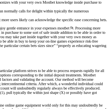
armonizes with your very own Mostbet knowledge inside purchase to
n normally calls for delight within typically the numerous
ot more users likely can acknowledge the specific ease concerning bets.
enjoy gentle entrance in your expenses mostbet কি. Processing more
 purchase to some sort of safe inside addition to be able in order to
, you may take part inside together with your very own money as
to be able in buy to keep your on-line games experience risk-free
e particular certain bets sizes since” “properly as educating wagering
cular platform strives to be able to process requests rapidly for all
options corresponding to the initial deposit treatments. Mostbet
ial factors and validating the account. Our method will become
tercontinental criteria. After which, a wonderful individual could
ccount will undoubtedly regularly always be effectively produced.
1), pull typically the within just shape (X) or possibly have got
chine online game equipment world only for this may undoubtedly be