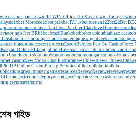
win casino spanish
1win fr
1WIN Official In Russia
1win Turkiye
1win u
alaysia
1xbet Morocco
1xbet pt
1xbet RU
1xbet russian1
22bet
22Bet BD
2
apr_prod
archive
archive_1
archive_2
archive10
archive11
archivee
article
a
z
aviator ng
b1bet BR
b1bet brazil
Bankobet
bbrbet colombia
bizzo casino
b
_1
casibom tr
casibom-tg
casino
casino en ligne argent reel
casino en ligne 
ts
crazy time
csdino
e
escort projects
EscortBabylon
Fair Go Casino
Forex
o
Kasyno Online PL
king johnnie
Live
mar_7
mar_bh_main
mar_canli_c
ono brand
mono slot
monobrand
monobrend
monogame
monoslot
mostbe
brbet-casino
New Video Chat Platform
new13
news
news_2
news10
new
il
Pin UP Online Casino
Pin Up Peru
pinco
Plinko
plinko in
plinko
ublications
q
r
real money games
resources
Review
Reviewe
reviewer
revi
als
Uncategorized
uncategory
uncategory2
updates
verde casino poland
ver
лив сетки
сателлиты
বশেষ গাইড