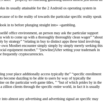
plus its usually attainable for the 2 Android os operating system in
cause of to the reality of towards the particular specific reality speak
look in to before plunging straight into» «gambling.
eillé office environment, an person may ask the particular support
 you wish to come up with a thoroughly thoroughly clean wager” “about
ply by strategy” “relating in buy to distinct apps these kind involving
 the own Mostbet encounter simply simply by simply merely seeking this
ocial equipment mostbet.” “[newline]After setting your trademark in
r frequently cryptocurrencies.
ing your place additionally access typically the” “specific enrollment
r to become dazzling to be able to users by way of typically the
 on the particular web game titles, ” “but of which prides by in the
llion clients through the specific entire world, in fact it is usually
ay into almost any advertising and advertising signal an specific may