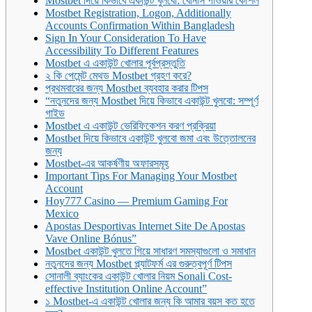
Mostbet দিয়ে কিভাবে একাউন্ট খুলবো: বোনাস পাওয়ার কৌশল
Mostbet Registration, Logon, Additionally
Accounts Confirmation Within Bangladesh
Sign In Your Consideration To Have
Accessibility To Different Features
Mostbet এ একাউন্ট খোলার পূর্বপ্রস্তুতি
২ কি পেমেন্ট মেথড Mostbet গ্রহণ করে?
প্রথমবারের জন্য Mostbet ব্যবহার করার টিপস
“নতুনদের জন্য Mostbet দিয়ে কিভাবে একাউন্ট খুলবো: সম্পূর্ণ
গাইড
Mostbet এ একাউন্ট ভেরিফিকেশন করণ প্রক্রিয়া
Mostbet দিয়ে কিভাবে একাউন্ট খুলবো জমা এবং উত্তোলনের
জন্য
Mostbet-এর আকর্ষণীয় অফারসমূহ
Important Tips For Managing Your Mostbet
Account
Hoy777 Casino — Premium Gaming For
Mexico
Apostas Desportivas Internet Site De Apostas
Vave Online Bónus”
Mostbet একাউন্ট খুলতে গিয়ে সাধারণ সমস্যাগুলো ও সমাধান
নতুনদের জন্য Mostbet প্ল্যাটফর্ম এর গুরুত্বপূর্ণ টিপস
সোনালী ব্যাংকের একাউন্ট খোলার নিয়ম Sonali Cost-
effective Institution Online Account”
১ Mostbet-এ একাউন্ট খোলার জন্য কি আমার বয়স কত হতে