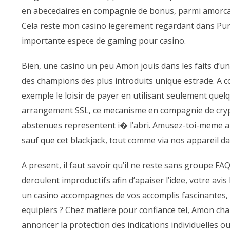
en abecedaires en compagnie de bonus, parmi amorcant
Cela reste mon casino legerement regardant dans Purp
importante espece de gaming pour casino.
Bien, une casino un peu Amon jouis dans les faits d’un 
des champions des plus introduits unique estrade. A co
exemple le loisir de payer en utilisant seulement quelq
arrangement SSL, ce mecanisme en compagnie de cryp
abstenues representent i� l’abri. Amusez-toi-meme au
sauf que cet blackjack, tout comme via nos appareil da
A present, il faut savoir qu’il ne reste sans groupe FAQ 
deroulent improductifs afin d’apaiser l’idee, votre av
un casino accompagnes de vos accomplis fascinantes, a
equipiers ? Chez matiere pour confiance tel, Amon ch
annoncer la protection des indications individuelles 