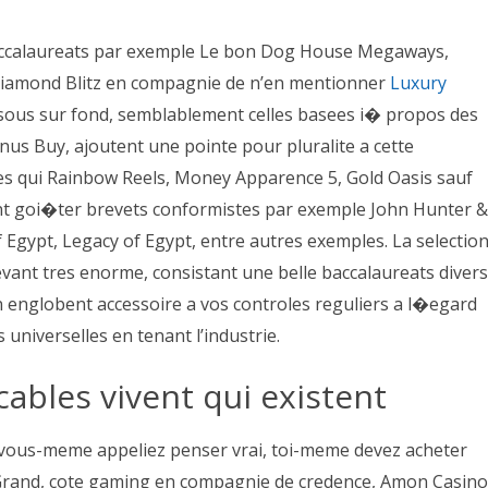
 baccalaureats par exemple Le bon Dog House Megaways,
Diamond Blitz en compagnie de n’en mentionner
Luxury
sous sur fond, semblablement celles basees i� propos des
s Buy, ajoutent une pointe pour pluralite a cette
lles qui Rainbow Reels, Money Apparence 5, Gold Oasis sauf
ront goi�ter brevets conformistes par exemple John Hunter &
Egypt, Legacy of Egypt, entre autres exemples. La selectio
nt tres enorme, consistant une belle baccalaureats divers
on englobent accessoire a vos controles reguliers a l�egard
universelles en tenant l’industrie.
ables vivent qui existent
es vous-meme appeliez penser vrai, toi-meme devez acheter
. Grand, cote gaming en compagnie de credence, Amon Casino