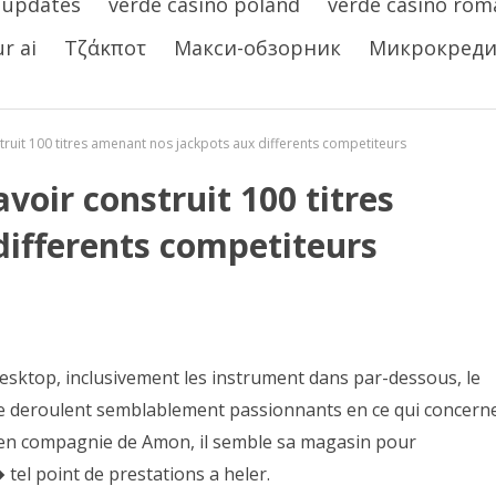
updates
verde casino poland
verde casino rom
r ai
Τζάκποτ
Макси-обзорник
Микрокреди
truit 100 titres amenant nos jackpots aux differents competiteurs
voir construit 100 titres
ifferents competiteurs
desktop, inclusivement les instrument dans par-dessous, le
, se deroulent semblablement passionnants en ce qui concern
es en compagnie de Amon, il semble sa magasin pour
tel point de prestations a heler.