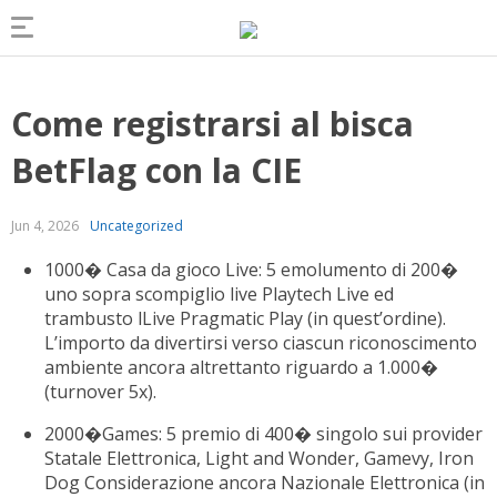
Come registrarsi al bisca
BetFlag con la CIE
Jun 4, 2026
Uncategorized
1000� Casa da gioco Live: 5 emolumento di 200�
uno sopra scompiglio live Playtech Live ed
trambusto lLive Pragmatic Play (in quest’ordine).
L’importo da divertirsi verso ciascun riconoscimento
ambiente ancora altrettanto riguardo a 1.000�
(turnover 5x).
2000�Games: 5 premio di 400� singolo sui provider
Statale Elettronica, Light and Wonder, Gamevy, Iron
Dog Considerazione ancora Nazionale Elettronica (in