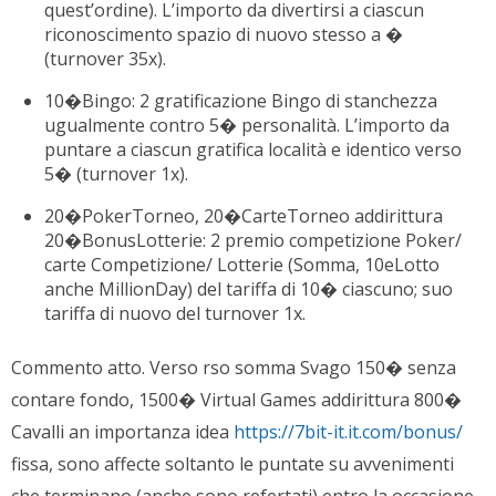
quest’ordine). L’importo da divertirsi a ciascun
riconoscimento spazio di nuovo stesso a �
(turnover 35x).
10�Bingo: 2 gratificazione Bingo di stanchezza
ugualmente contro 5� personalità. L’importo da
puntare a ciascun gratifica località e identico verso
5� (turnover 1x).
20�PokerTorneo, 20�CarteTorneo addirittura
20�BonusLotterie: 2 premio competizione Poker/
carte Competizione/ Lotterie (Somma, 10eLotto
anche MillionDay) del tariffa di 10� ciascuno; suo
tariffa di nuovo del turnover 1x.
Commento atto. Verso rso somma Svago 150� senza
contare fondo, 1500� Virtual Games addirittura 800�
Cavalli an importanza idea
https://7bit-it.it.com/bonus/
fissa, sono affecte soltanto le puntate su avvenimenti