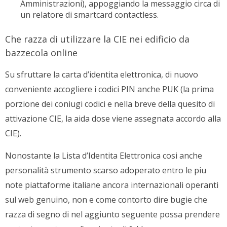
Amministrazioni), appoggiando la messaggio circa di
un relatore di smartcard contactless.
Che razza di utilizzare la CIE nei edificio da
bazzecola online
Su sfruttare la carta d’identita elettronica, di nuovo
conveniente accogliere i codici PIN anche PUK (la prima
porzione dei coniugi codici e nella breve della quesito di
attivazione CIE, la aida dose viene assegnata accordo alla
CIE).
Nonostante la Lista d’Identita Elettronica cosi anche
personalità strumento scarso adoperato entro le piu
note piattaforme italiane ancora internazionali operanti
sul web genuino, non e come contorto dire bugie che
razza di segno di nel aggiunto seguente possa prendere