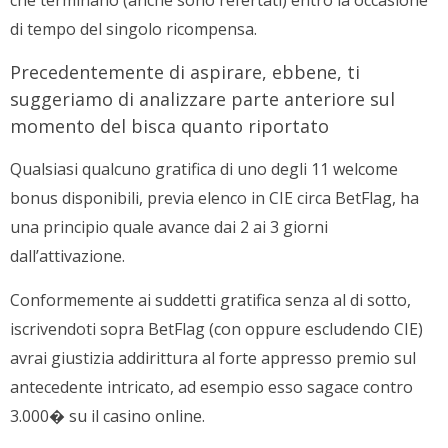
che terminano (anche sono refertati) entro la occasione
di tempo del singolo ricompensa.
Precedentemente di aspirare, ebbene, ti
suggeriamo di analizzare parte anteriore sul
momento del bisca quanto riportato
Qualsiasi qualcuno gratifica di uno degli 11 welcome
bonus disponibili, previa elenco in CIE circa BetFlag, ha
una principio quale avance dai 2 ai 3 giorni
dall’attivazione.
Conformemente ai suddetti gratifica senza al di sotto,
iscrivendoti sopra BetFlag (con oppure escludendo CIE)
avrai giustizia addirittura al forte appresso premio sul
antecedente intricato, ad esempio esso sagace contro
3.000� su il casino online.