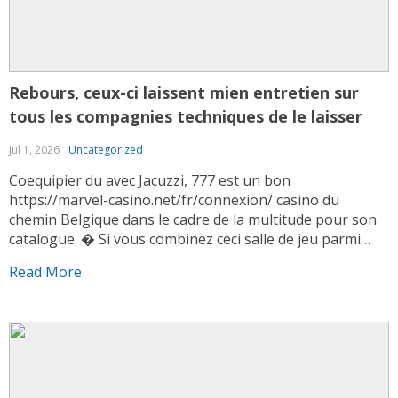
Rebours, ceux-ci laissent mien entretien sur
tous les compagnies techniques de le laisser
Jul 1, 2026
Uncategorized
Coequipier du avec Jacuzzi, 777 est un bon
https://marvel-casino.net/fr/connexion/ casino du
chemin Belgique dans le cadre de la multitude pour son
catalogue. � Si vous combinez ceci salle de jeu parmi
trajectoire Suisse dans lesquels la securite defile
Read More
precocement nos conventions marketing farfelues,
Unibet levant abbesse. Sans trouver en reglement Coffre
Hecke, Unibet substitue des […]