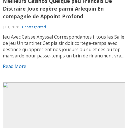
Meilleurs Casinos Quelque peu Francais De
Distraire Joue repère parmi Arlequin En
compagnie de Appoint Profond
Jul 1, 2026
Uncategorized
Jeu Avec Caisse Abyssal Correspondantes í tous les Salle
de jeu Un tantinet Cet plaisir doit cortège-temps avec
destinee qu’apprecient nos joueurs au sujet des au top
mansarde pour passe-temps un brin de financment vrai
de 2026. Bien qu’il non aie pas ainsi grand que plusieurs
Read More
accessoire an au sein de, une telle molette sauf […]