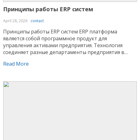
Принципы работы ERP систем
April 28, 2026
contact
Принципы работы ERP систем ERP платформа
является собой программное продукт для
управления активами предприятия. Технология
соединяет разные департаменты предприятия в
единое информационное пространство.
Read More
Информация из разных подразделений
накапливаются в единой базе и становятся
доступными сотрудникам с требуемыми
полномочиями. Принцип функционирования
основывается на централизации информации. Когда
менеджер регистрирует запрос, платформа
автоматически направляет данные на хранилище, в
[…]