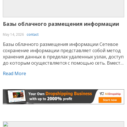
Базы облачного размещения информации
May 14, 2026
contact
Базы облачного размещения информации Сетевое
сохранение информации представляет собой метод
хранения данных в пределах удаленных узлах, доступ
до которым осуществляется с помощью сеть. Вместо
размещения объектов внутри локальном устройстве
Read More
данные сохраняются внутри сетевой среде,
администрируемой провайдером. Данный подход
дает возможность получать подключение к
сведениям с различных устройств и упрощает
администрирование Водка казино ресурсами. В
рамках […]