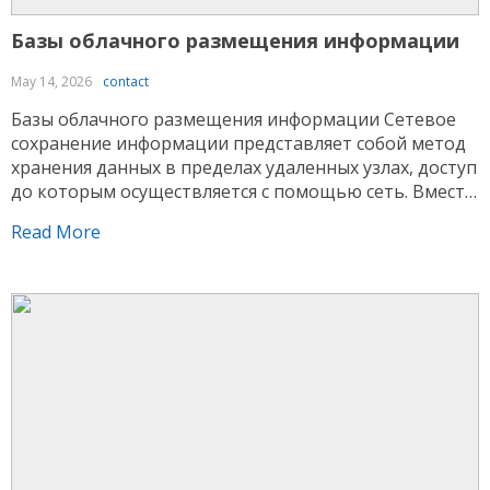
Базы облачного размещения информации
May 14, 2026
contact
Базы облачного размещения информации Сетевое
сохранение информации представляет собой метод
хранения данных в пределах удаленных узлах, доступ
до которым осуществляется с помощью сеть. Вместо
размещения объектов внутри локальном устройстве
Read More
данные сохраняются внутри сетевой среде,
администрируемой провайдером. Данный подход
дает возможность получать подключение к
сведениям с различных устройств и упрощает
администрирование Водка казино ресурсами. В
рамках […]