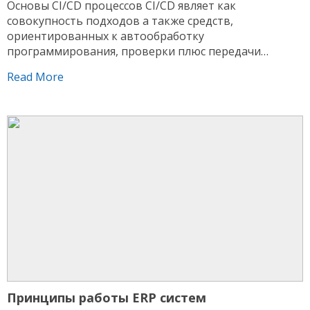
Основы CI/CD процессов CI/CD являет как
совокупность подходов а также средств,
ориентированных к автообработку
программирования, проверки плюс передачи
цифрового обеспечения. Аббревиатура охватывает
Read More
пару ключевых элемента: регулярную интеграцию
плюс постоянную передачу либо запуск. Данные
практики помогают быстрее выполнить выпуск
обновлений, снизить количество дефектов плюс
поддержать надежную работу цифровых решений. В
нынешней создании CI/CD используется как стандарт
[…]
Принципы работы ERP систем