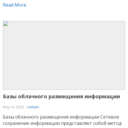
размещения объектов внутри локальном устройстве
Read More
данные сохраняются внутри сетевой среде,
администрируемой провайдером. Данный подход
дает возможность получать подключение к
сведениям с различных устройств и упрощает
администрирование Водка казино ресурсами. В
рамках […]
Базы облачного размещения информации
May 14, 2026
contact
Базы облачного размещения информации Сетевое
сохранение информации представляет собой метод