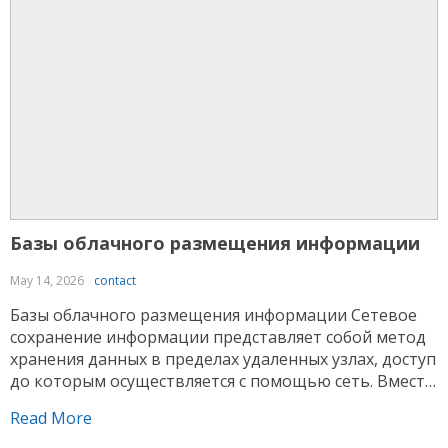
Базы облачного размещения информации
May 14, 2026
contact
Базы облачного размещения информации Сетевое
сохранение информации представляет собой метод
хранения данных в пределах удаленных узлах, доступ
до которым осуществляется с помощью сеть. Вместо
размещения объектов внутри локальном устройстве
Read More
данные сохраняются внутри сетевой среде,
администрируемой провайдером. Данный подход