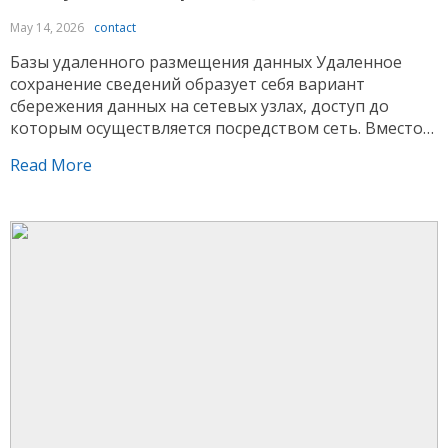
May 14, 2026
contact
Базы удаленного размещения данных Удаленное
сохранение сведений образует себя вариант
сбережения данных на сетевых узлах, доступ до
которым осуществляется посредством сеть. Вместо
обычного размещения объектов на физическом
Read More
устройстве сведения сохраняются в рамках
разветвленной инфраструктуре, управляемой
поставщиком. Подобный принцип помогает
получать доступ к информации с нескольких
устройств и облегчает администрирование Водка
казино возможностями. В рамках нынешней […]