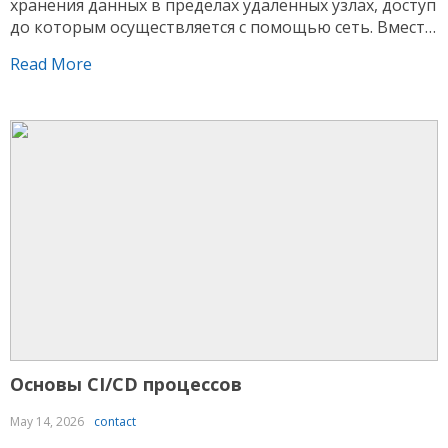
хранения данных в пределах удаленных узлах, доступ
до которым осуществляется с помощью сеть. Вместо
размещения объектов внутри локальном устройстве
Read More
данные сохраняются внутри сетевой среде,
администрируемой провайдером. Данный подход
дает возможность получать подключение к
сведениям с различных устройств и упрощает
администрирование Водка казино ресурсами. В
рамках […]
Основы CI/CD процессов
May 14, 2026
contact