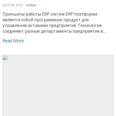
April 28, 2026
contact
Принципы работы ERP систем ERP платформа
является собой программное продукт для
управления активами предприятия. Технология
соединяет разные департаменты предприятия в
единое информационное пространство.
Read More
Информация из разных подразделений
накапливаются в единой базе и становятся
доступными сотрудникам с требуемыми
полномочиями. Принцип функционирования
основывается на централизации информации. Когда
менеджер регистрирует запрос, платформа
автоматически направляет данные на хранилище, в
[…]