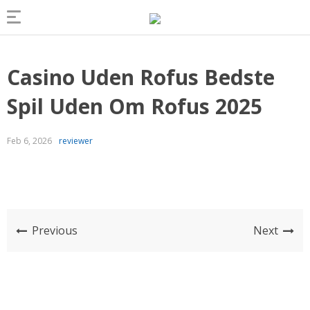
Casino Uden Rofus Bedste
Spil Uden Om Rofus 2025
Feb 6, 2026
reviewer
Previous
Next