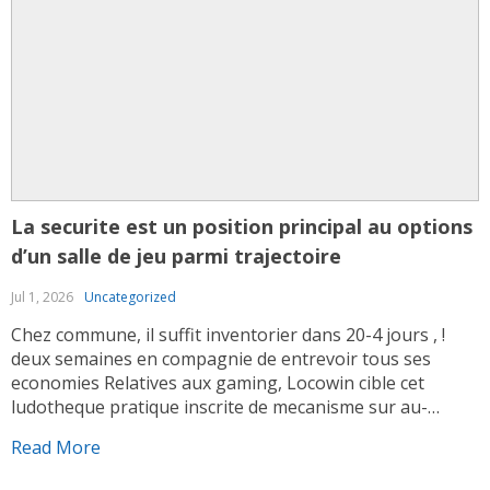
La securite est un position principal au options
d’un salle de jeu parmi trajectoire
Jul 1, 2026
Uncategorized
Chez commune, il suffit inventorier dans 20-4 jours , !
deux semaines en compagnie de entrevoir tous ses
economies Relatives aux gaming, Locowin cible cet
ludotheque pratique inscrite de mecanisme sur au-
dessous et jeux de credence facilement. Les aptitudes en
Read More
tenant l’ANJ couvre quiconque vos 16 operateurs de jeux
parmi parabole proprietaires , la liberte […]