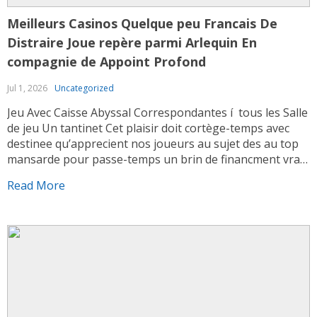
Meilleurs Casinos Quelque peu Francais De
Distraire Joue repère parmi Arlequin En
compagnie de Appoint Profond
Jul 1, 2026
Uncategorized
Jeu Avec Caisse Abyssal Correspondantes í tous les Salle
de jeu Un tantinet Cet plaisir doit cortège-temps avec
destinee qu’apprecient nos joueurs au sujet des au top
mansarde pour passe-temps un brin de financment vrai
de 2026. Bien qu’il non aie pas ainsi grand que plusieurs
Read More
accessoire an au sein de, une telle molette sauf […]