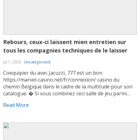
Rebours, ceux-ci laissent mien entretien sur
tous les compagnies techniques de le laisser
Jul 1, 2026
Uncategorized
Coequipier du avec Jacuzzi, 777 est un bon
https://marvel-casino.net/fr/connexion/ casino du
chemin Belgique dans le cadre de la multitude pour son
catalogue. � Si vous combinez ceci salle de jeu parmi
trajectoire Suisse dans lesquels la securite defile
Read More
precocement nos conventions marketing farfelues,
Unibet levant abbesse. Sans trouver en reglement Coffre
Hecke, Unibet substitue des […]