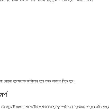
এবং কোনো সন্দেহজনক কার্যকলাপ হলে দ্রুত ব্যবস্থা নিতে হবে।
র্শ
 করে যেহেতু এটি বাংলাদেশের আইনি কাঠামোর মধ্যে খুব স্পষ্ট নয়। প্রথমত, অপ্রয়োজনীয় তথ্য