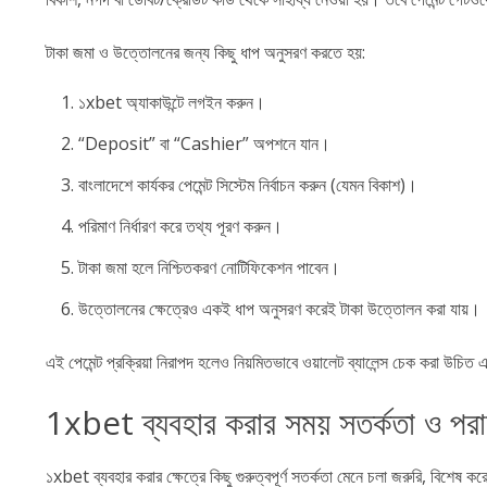
টাকা জমা ও উত্তোলনের জন্য কিছু ধাপ অনুসরণ করতে হয়:
১xbet অ্যাকাউন্টে লগইন করুন।
“Deposit” বা “Cashier” অপশনে যান।
বাংলাদেশে কার্যকর পেমেন্ট সিস্টেম নির্বাচন করুন (যেমন বিকাশ)।
পরিমাণ নির্ধারণ করে তথ্য পূরণ করুন।
টাকা জমা হলে নিশ্চিতকরণ নোটিফিকেশন পাবেন।
উত্তোলনের ক্ষেত্রেও একই ধাপ অনুসরণ করেই টাকা উত্তোলন করা যায়।
এই পেমেন্ট প্রক্রিয়া নিরাপদ হলেও নিয়মিতভাবে ওয়ালেট ব্যালেন্স চেক করা উচিত 
1xbet ব্যবহার করার সময় সতর্কতা ও পরাম
১xbet ব্যবহার করার ক্ষেত্রে কিছু গুরুত্বপূর্ণ সতর্কতা মেনে চলা জরুরি, বিশেষ