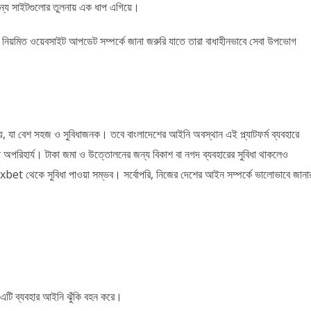
 অন্য সাইটগুলোর তুলনায় এক ধাপ এগিয়ে।
 নিয়মিত ওয়েবসাইট আপডেট সম্পর্কে জানা জরুরি যাতে তারা বাধাহীনভাবে সেবা উপভোগ
যা বেশ সহজ ও সুবিধাজনক। তবে বাংলাদেশের আইনি অবস্থান এই প্ল্যাটফর্ম ব্যবহারে
নতা অপরিহার্য। টাকা জমা ও উত্তোলনের জন্য বিকাশ বা নগদ ব্যবহারের সুবিধা থাকলেও
bet থেকে সুবিধা পাওয়া সম্ভব। সর্বোপরি, নিজের দেশের আইন সম্পর্কে ভালোভাবে জানা
এটি ব্যবহার আইনি ঝুঁকি বহন করে।