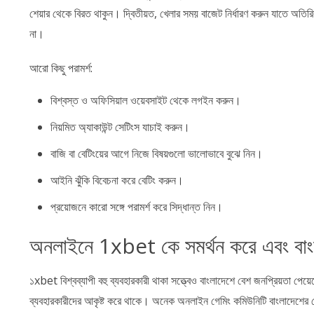
শেয়ার থেকে বিরত থাকুন। দ্বিতীয়ত, খেলার সময় বাজেট নির্ধারণ করুন যাতে অতি
না।
আরো কিছু পরামর্শ:
বিশ্বস্ত ও অফিসিয়াল ওয়েবসাইট থেকে লগইন করুন।
নিয়মিত অ্যাকাউন্ট সেটিংস যাচাই করুন।
বাজি বা বেটিংয়ের আগে নিজে বিষয়গুলো ভালোভাবে বুঝে নিন।
আইনি ঝুঁকি বিবেচনা করে বেটিং করুন।
প্রয়োজনে কারো সঙ্গে পরামর্শ করে সিদ্ধান্ত নিন।
অনলাইনে 1xbet কে সমর্থন করে এবং বাং
১xbet বিশ্বব্যাপী বহু ব্যবহারকারী থাকা সত্ত্বেও বাংলাদেশে বেশ জনপ্রিয়তা পেয়
ব্যবহারকারীদের আকৃষ্ট করে থাকে। অনেক অনলাইন গেমিং কমিউনিটি বাংলাদেশে