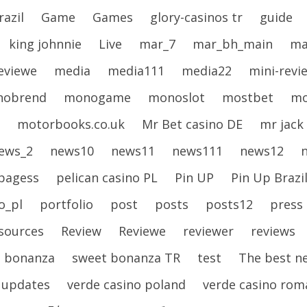
razil
Game
Games
glory-casinos tr
guide
king johnnie
Live
mar_7
mar_bh_main
ma
eviewe
media
media111
media22
mini-revi
obrend
monogame
monoslot
mostbet
mo
motorbooks.co.uk
Mr Bet casino DE
mr jack 
ews_2
news10
news11
news111
news12
pagess
pelican casino PL
Pin UP
Pin Up Brazi
o_pl
portfolio
post
posts
posts12
press
sources
Review
Reviewe
reviewer
reviews
 bonanza
sweet bonanza TR
test
The best ne
updates
verde casino poland
verde casino rom