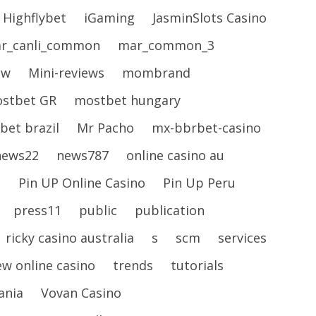
Highflybet
iGaming
JasminSlots Casino
r_canli_common
mar_common_3
ew
Mini-reviews
mombrand
stbet GR
mostbet hungary
bet brazil
Mr Pacho
mx-bbrbet-casino
news22
news787
online casino au
l
Pin UP Online Casino
Pin Up Peru
press11
public
publication
ricky casino australia
s
scm
services
w online casino
trends
tutorials
ania
Vovan Casino