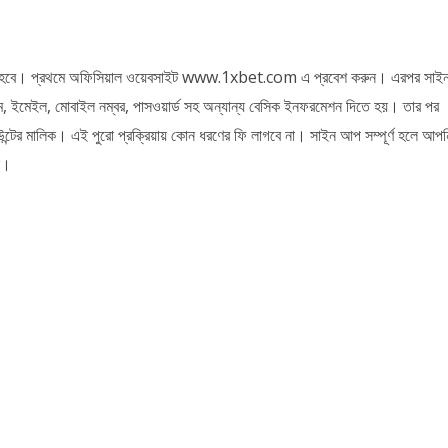
তে হবে। প্রথমে অফিসিয়াল ওয়েবসাইট www.1xbet.com এ প্রবেশ করুন। এরপর সাই
াম, ইমেইল, মোবাইল নম্বর, পাসওয়ার্ড সহ অন্যান্য বেসিক ইনফরমেশন দিতে হয়। তার পর
্টের মালিক। এই পুরো প্রক্রিয়ায় কোন ধরণের ফি লাগবে না। সাইন আপ সম্পূর্ণ হলে আপন
ন।