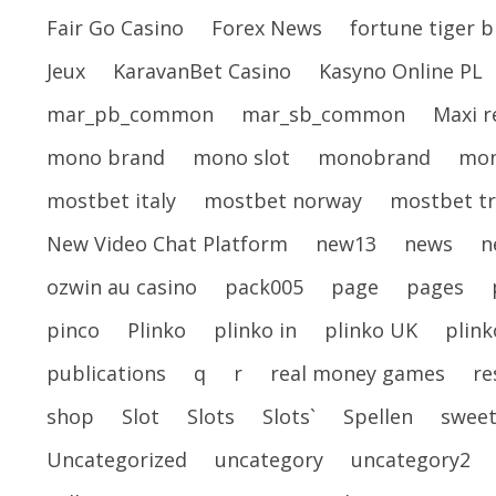
Fair Go Casino
Forex News
fortune tiger b
Jeux
KaravanBet Casino
Kasyno Online PL
mar_pb_common
mar_sb_common
Maxi r
mono brand
mono slot
monobrand
mon
mostbet italy
mostbet norway
mostbet tr
New Video Chat Platform
new13
news
n
ozwin au casino
pack005
page
pages
pinco
Plinko
plinko in
plinko UK
plink
publications
q
r
real money games
re
shop
Slot
Slots
Slots`
Spellen
sweet
Uncategorized
uncategory
uncategory2