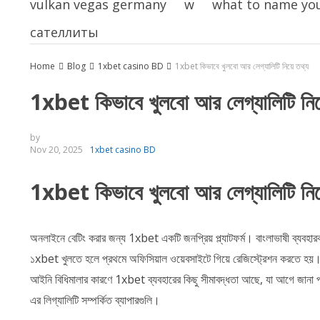
vulkan vegas germany
w
what to name you
сателлиты
Home
Blog
1xbet casino BD
1xbet কিভাবে খুলবো আর লেগ্যালিটি নিয়ে তথ্য
1xbet কিভাবে খুলবো আর লেগ্যালিটি নিয়
by
Nov 20, 2025
1xbet casino BD
1xbet কিভাবে খুলবো আর লেগ্যালিটি নিয়
অনলাইনে বেটিং করার জন্য 1xbet একটি জনপ্রিয় প্ল্যাটফর্ম। বাংলাভাষী ব্যবহ
১xbet খুলতে হলে প্রথমে অফিসিয়াল ওয়েবসাইটে গিয়ে রেজিস্ট্রেশন করতে হয়। রে
আইনি বিধিমালার কারণে 1xbet ব্যবহারের কিছু সীমাবদ্ধতা আছে, যা আগে জান
এর লিগ্যালিটি সম্পর্কিত ব্যাপারগুলি।