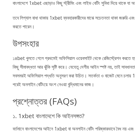
বাংলাদেশে 1xbet এছাড়াও কিছু স্ট্রীমিং এবং লাইভ বেটিং সুবিধা দিয়ে থাকে যা
তবে লিগ্যাল বাধা থাকায় 1xbet ব্যবহারকারীদের মাঝে সচেতনতা থাকা জরুরি এবং
করতে পারেন।
উপসংহার
১xbet খুলতে গেলে প্রথমেই অফিসিয়াল ওয়েবসাইট থেকে রেজিস্ট্রেশন করতে হয়, 
কিছু সীমাবদ্ধতা আর ঝুঁকি সৃষ্টি করে। যেহেতু দেশীয় আইন স্পষ্ট নয়, তাই সাবধা
সবসময়ই অফিসিয়াল পদ্ধতি অনুসরণ করা উচিত। সতর্কতা ও বাজেট মেনে চলায় 1x
পরেই অনলাইন বেটিংয়ে অংশ নেওয়া বুদ্ধিমানের কাজ।
প্রশ্নোত্তর (FAQs)
১. 1xbet বাংলাদেশে কি আইনসঙ্গত?
বর্তমানে বাংলাদেশের আইনে 1xbet বা অনলাইন বেটিং পরিষ্কারভাবে বৈধ নয় এবং 